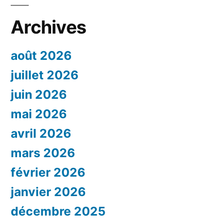
Archives
août 2026
juillet 2026
juin 2026
mai 2026
avril 2026
mars 2026
février 2026
janvier 2026
décembre 2025