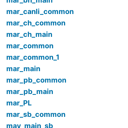
mar_canli_common
mar_ch_common
mar_ch_main
mar_common
mar_common_1
mar_main
mar_pb_common
mar_pb_main
mar_PL
mar_sb_common
may_main_sb