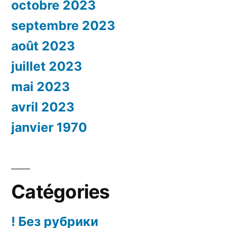
octobre 2023
septembre 2023
août 2023
juillet 2023
mai 2023
avril 2023
janvier 1970
Catégories
! Без рубрики