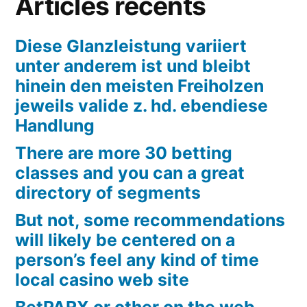
Articles récents
Diese Glanzleistung variiert
unter anderem ist und bleibt
hinein den meisten Freiholzen
jeweils valide z. hd. ebendiese
Handlung
There are more 30 betting
classes and you can a great
directory of segments
But not, some recommendations
will likely be centered on a
person’s feel any kind of time
local casino web site
BetPARX or other on the web