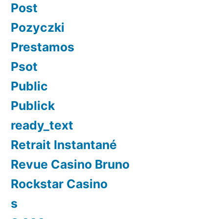
Post
Pozyczki
Prestamos
Psot
Public
Publick
ready_text
Retrait Instantané
Revue Casino Bruno
Rockstar Casino
s