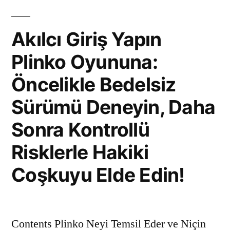
Oyununa:
Öncelikle
Akılcı Giriş Yapın
Bedelsiz
Plinko Oyununa:
Sürümü
Deneyin,
Öncelikle Bedelsiz
Daha
Sonra
Sürümü Deneyin, Daha
Kontrollü
Sonra Kontrollü
Risklerle
Hakiki
Risklerle Hakiki
Coşkuyu
Coşkuyu Elde Edin!
Elde
Edin!
Contents Plinko Neyi Temsil Eder ve Niçin