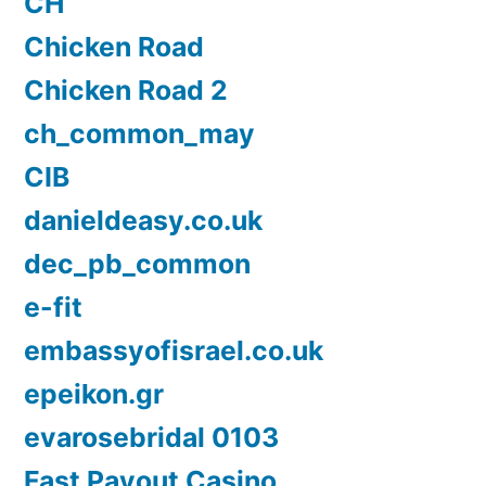
CH
Chicken Road
Chicken Road 2
ch_common_may
CIB
danieldeasy.co.uk
dec_pb_common
e-fit
embassyofisrael.co.uk
epeikon.gr
evarosebridal 0103
Fast Payout Casino