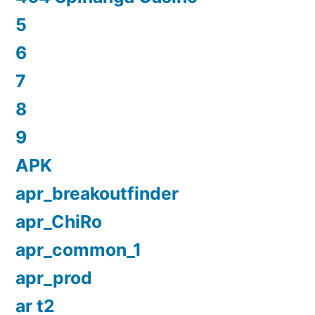
5
6
7
8
9
APK
apr_breakoutfinder
apr_ChiRo
apr_common_1
apr_prod
ar t2