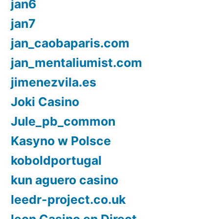
jan6
jan7
jan_caobaparis.com
jan_mentaliumist.com
jimenezvila.es
Joki Casino
Jule_pb_common
Kasyno w Polsce
koboldportugal
kun aguero casino
leedr-project.co.uk
leon Casino en Direct