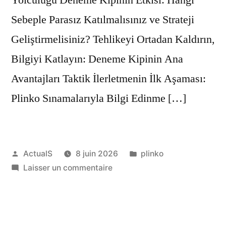
Sebeple Parasız Katılmalısınız ve Strateji
Geliştirmelisiniz? Tehlikeyi Ortadan Kaldırın,
Bilgiyi Katlayın: Deneme Kipinin Ana
Avantajları Taktik İlerletmenin İlk Aşaması:
Plinko Sınamalarıyla Bilgi Edinme […]
Publié
Publié
ActualS
8 juin 2026
plinko
par
sur
dans
Laisser un commentaire
Akılcı
Giriş
Yapın
Plinko