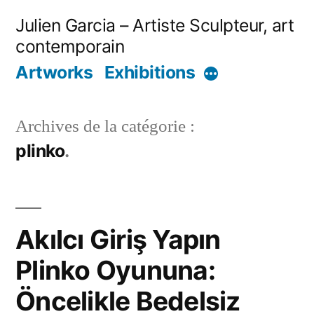
Aller
Julien Garcia – Artiste Sculpteur, art
au
contemporain
contenu
Artworks
Exhibitions
Plus
Archives de la catégorie :
plinko
Akılcı Giriş Yapın
Plinko Oyununa:
Öncelikle Bedelsiz