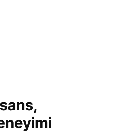
isans,
Deneyimi