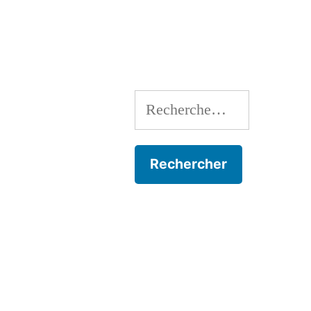
par
Rechercher :