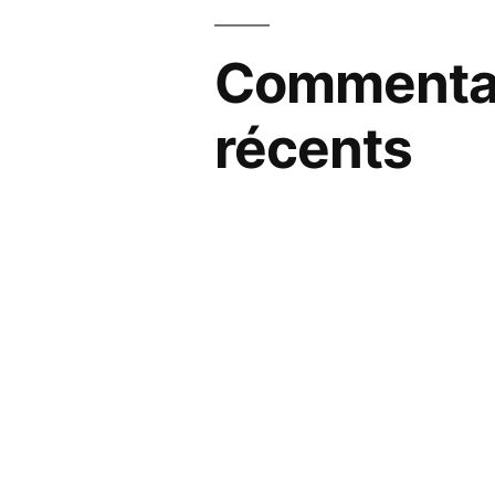
Commenta
récents