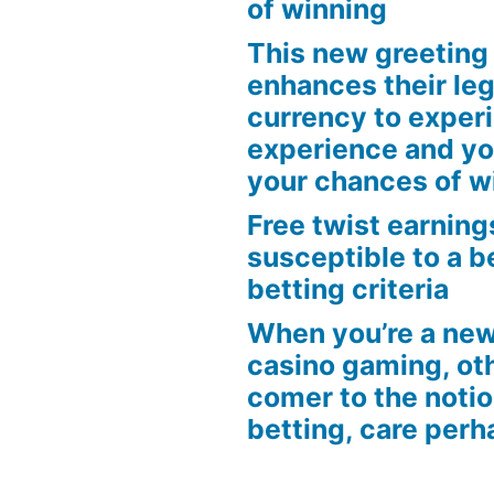
of winning
This new greeting
enhances their leg
currency to exper
experience and y
your chances of w
Free twist earning
susceptible to a b
betting criteria
When you’re a ne
casino gaming, ot
comer to the notion
betting, care perh