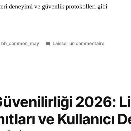
teri deneyimi ve güvenlik protokolleri gibi
Publié
sur
bh_common_may
Laisser un commentaire
dans
Bahsegel
İtimat
Raporu
2026:
İzinler,
Para
venilirliği 2026: L
Çekme
Kanıtları
tları ve Kullanıcı 
ve
Müşteri