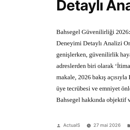
Detaylı Ana
Bahsegel Güvenilirliği 2026
Deneyimi Detaylı Analizi On
genişlerken, güvenilirlik hay
adreslerden biri olarak ‘İtim
makale, 2026 bakış açısıyla B
üye tecrübesi ve emniyet önl
Bahsegel hakkında objektif 
Publié
ActualS
27 mai 2026