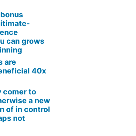
 bonus
itimate-
ience
ou can grows
inning
s are
eneficial 40x
w comer to
herwise a new
 of in control
aps not