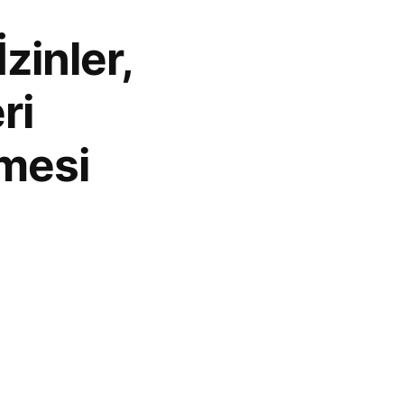
zinler,
ri
rmesi