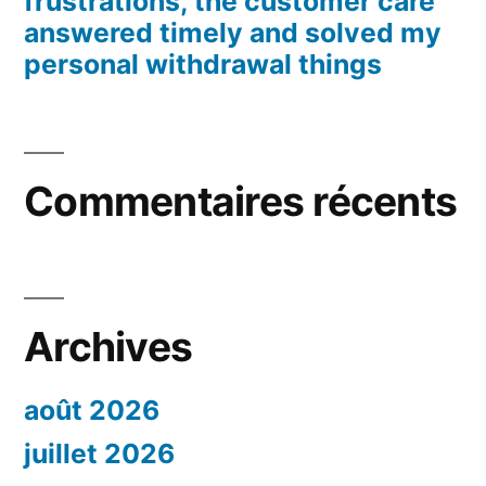
frustrations, the customer care
answered timely and solved my
personal withdrawal things
Commentaires récents
Archives
août 2026
juillet 2026