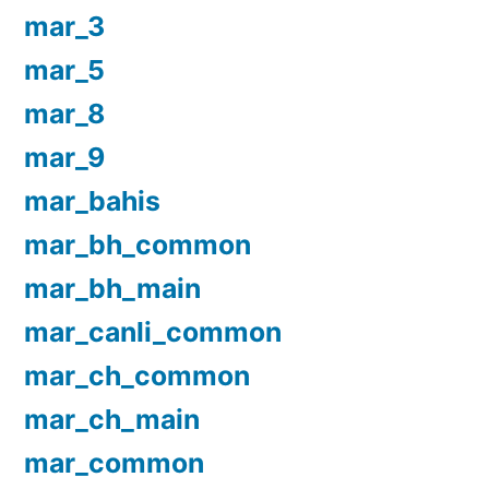
mar_3
mar_5
mar_8
mar_9
mar_bahis
mar_bh_common
mar_bh_main
mar_canli_common
mar_ch_common
mar_ch_main
mar_common