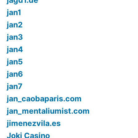
jan1
jan2
jan3
jan4
jan5
jan6
jan7
jan_caobaparis.com
jan_mentaliumist.com
jimenezvila.es
Joki Casino