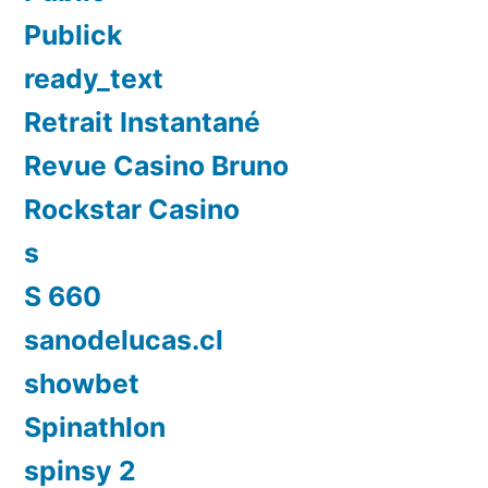
Publick
ready_text
Retrait Instantané
Revue Casino Bruno
Rockstar Casino
s
S 660
sanodelucas.cl
showbet
Spinathlon
spinsy 2