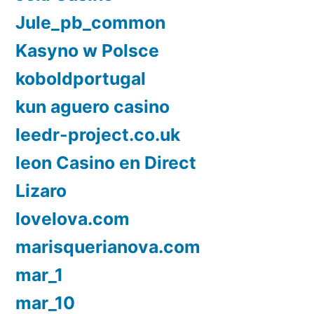
Jule_pb_common
Kasyno w Polsce
koboldportugal
kun aguero casino
leedr-project.co.uk
leon Casino en Direct
Lizaro
lovelova.com
marisquerianova.com
mar_1
mar_10