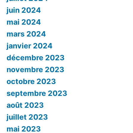
juin 2024
mai 2024
mars 2024
janvier 2024
décembre 2023
novembre 2023
octobre 2023
septembre 2023
août 2023
juillet 2023
mai 2023