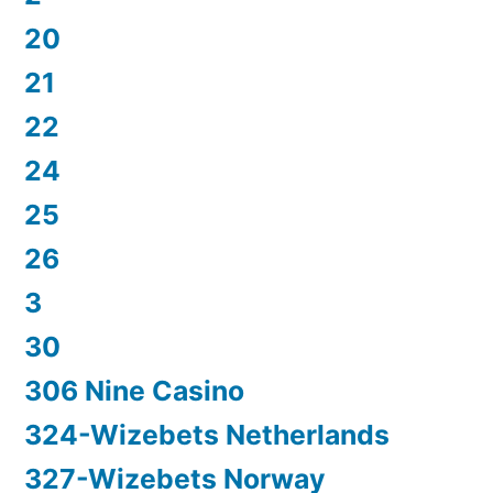
20
21
22
24
25
26
3
30
306 Nine Casino
324-Wizebets Netherlands
327-Wizebets Norway