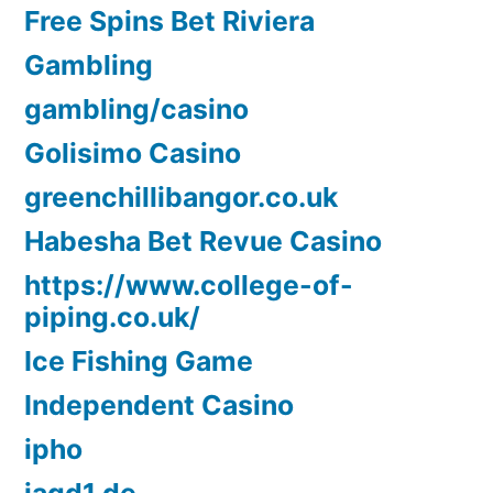
Free Spins Bet Riviera
Gambling
gambling/casino
Golisimo Casino
greenchillibangor.co.uk
Habesha Bet Revue Casino
https://www.college-of-
piping.co.uk/
Ice Fishing Game
Independent Casino
ipho
jagd1.de