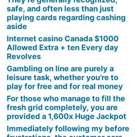
safe, and often less than just
playing cards regarding cashing
aside
Internet casino Canada $1000
Allowed Extra + ten Every day
Revolves
Gambling on line are purely a
leisure task, whether you’re to
play for free and for real money
For those who manage to fill the
fresh grid completely, you are
provided a 1,600x Huge Jackpot
Immediately following my before