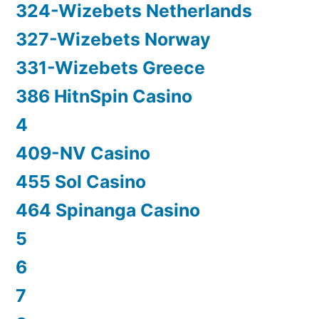
324-Wizebets Netherlands
327-Wizebets Norway
331-Wizebets Greece
386 HitnSpin Casino
4
409-NV Casino
455 Sol Casino
464 Spinanga Casino
5
6
7