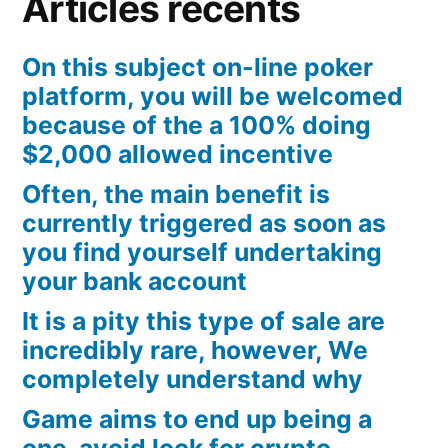
Articles récents
On this subject on-line poker
platform, you will be welcomed
because of the a 100% doing
$2,000 allowed incentive
Often, the main benefit is
currently triggered as soon as
you find yourself undertaking
your bank account
It is a pity this type of sale are
incredibly rare, however, We
completely understand why
Game aims to end up being a
one-avoid look for crypto