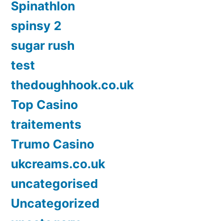
Spinathlon
spinsy 2
sugar rush
test
thedoughhook.co.uk
Top Casino
traitements
Trumo Casino
ukcreams.co.uk
uncategorised
Uncategorized