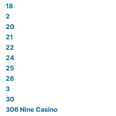
18
2
20
21
22
24
25
26
3
30
306 Nine Casino