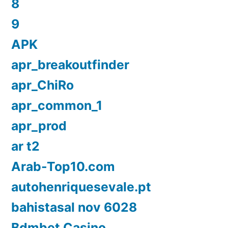
8
9
APK
apr_breakoutfinder
apr_ChiRo
apr_common_1
apr_prod
ar t2
Arab-Top10.com
autohenriquesevale.pt
bahistasal nov 6028
Bdmbet Casino