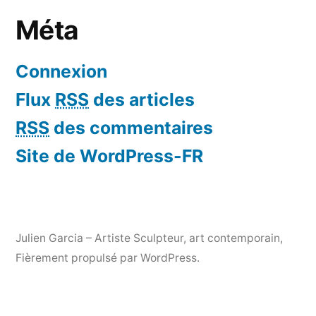
Méta
Connexion
Flux
RSS
des articles
RSS
des commentaires
Site de WordPress-FR
Julien Garcia – Artiste Sculpteur, art contemporain
,
Fièrement propulsé par WordPress.