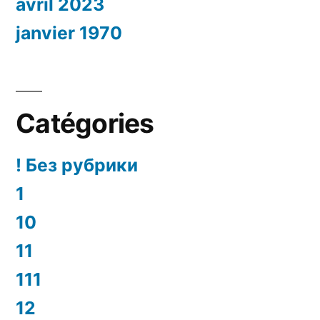
avril 2023
janvier 1970
Catégories
! Без рубрики
1
10
11
111
12