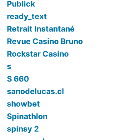
Publick
ready_text
Retrait Instantané
Revue Casino Bruno
Rockstar Casino
s
S 660
sanodelucas.cl
showbet
Spinathlon
spinsy 2