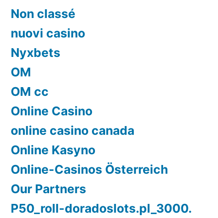
Non classé
nuovi casino
Nyxbets
OM
OM cc
Online Casino
online casino canada
Online Kasyno
Online-Casinos Österreich
Our Partners
P50_roll-doradoslots.pl_3000.