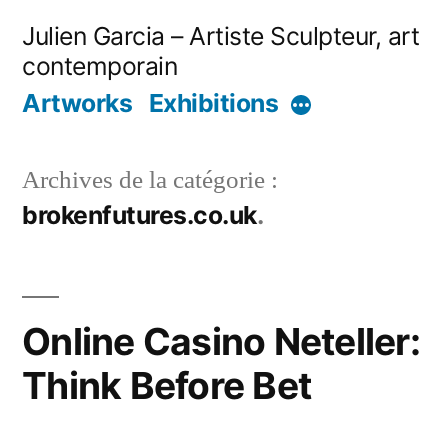
Aller
Julien Garcia – Artiste Sculpteur, art
au
contemporain
contenu
Artworks
Exhibitions
Plus
Archives de la catégorie :
brokenfutures.co.uk
Online Casino Neteller:
Think Before Bet