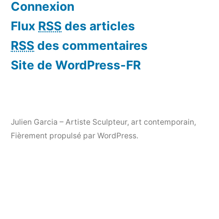
Connexion
Flux
RSS
des articles
RSS
des commentaires
Site de WordPress-FR
Julien Garcia – Artiste Sculpteur, art contemporain
,
Fièrement propulsé par WordPress.