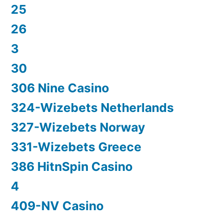
25
26
3
30
306 Nine Casino
324-Wizebets Netherlands
327-Wizebets Norway
331-Wizebets Greece
386 HitnSpin Casino
4
409-NV Casino