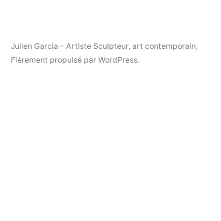
Julien Garcia – Artiste Sculpteur, art contemporain
,
Fièrement propulsé par WordPress.