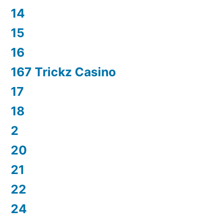
14
15
16
167 Trickz Casino
17
18
2
20
21
22
24