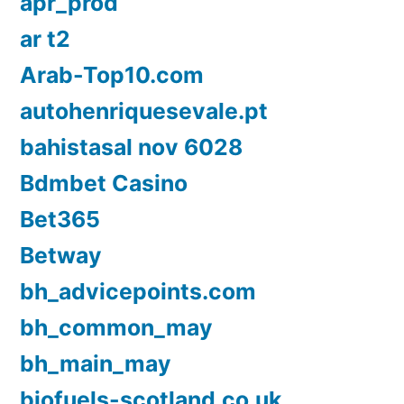
apr_prod
ar t2
Arab-Top10.com
autohenriquesevale.pt
bahistasal nov 6028
Bdmbet Casino
Bet365
Betway
bh_advicepoints.com
bh_common_may
bh_main_may
biofuels-scotland.co.uk