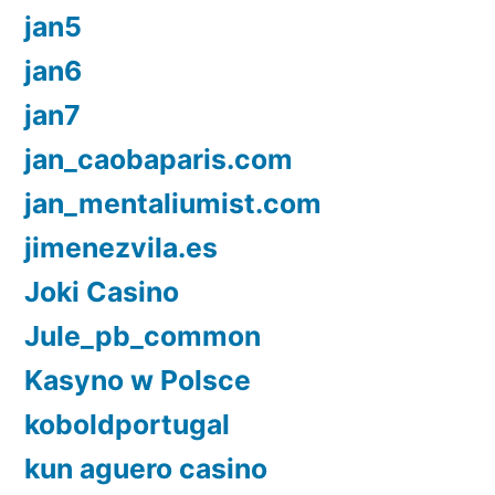
jan5
jan6
jan7
jan_caobaparis.com
jan_mentaliumist.com
jimenezvila.es
Joki Casino
Jule_pb_common
Kasyno w Polsce
koboldportugal
kun aguero casino