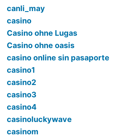
canli_may
casino
Casino ohne Lugas
Casino ohne oasis
casino online sin pasaporte
casino1
casino2
casino3
casino4
casinoluckywave
casinom