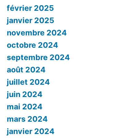
février 2025
janvier 2025
novembre 2024
octobre 2024
septembre 2024
août 2024
juillet 2024
juin 2024
mai 2024
mars 2024
janvier 2024