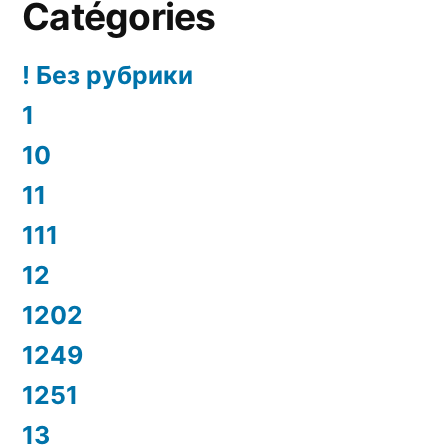
Catégories
! Без рубрики
1
10
11
111
12
1202
1249
1251
13