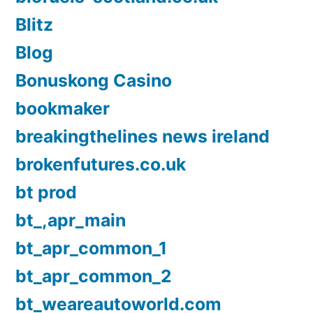
Blitz
Blog
Bonuskong Casino
bookmaker
breakingthelines news ireland
brokenfutures.co.uk
bt prod
bt_,apr_main
bt_apr_common_1
bt_apr_common_2
bt_weareautoworld.com