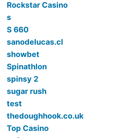
Rockstar Casino
s
S 660
sanodelucas.cl
showbet
Spinathlon
spinsy 2
sugar rush
test
thedoughhook.co.uk
Top Casino