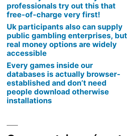
professionals try out this that
free-of-charge very first!
Uk participants also can supply
public gambling enterprises, but
real money options are widely
accessible
Every games inside our
databases is actually browser-
established and don’t need
people download otherwise
installations