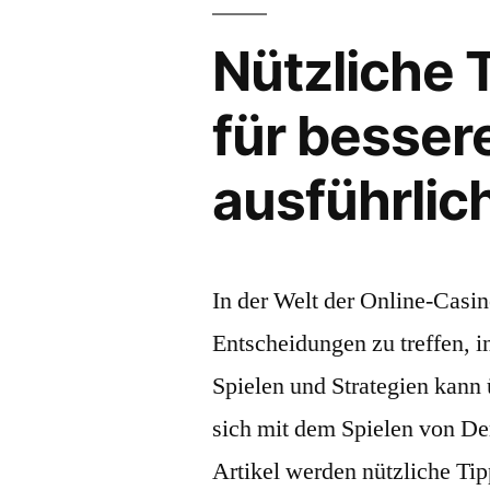
Nützliche 
für besser
ausführlic
In der Welt der Online-Casino
Entscheidungen zu treffen, i
Spielen und Strategien kann 
sich mit dem Spielen von De
Artikel werden nützliche Tipp