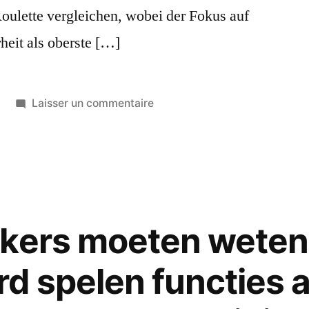
oulette vergleichen, wobei der Fokus auf
rheit als oberste […]
blié
sur
Laisser un commentaire
ns
Vergleich
aktueller
Lösungen
und
Anbieter
für
ikers moeten weten
Roulette
mit
d spelen functies a
Fokus
auf