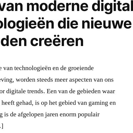
van moderne digital
Sicherheit
logieën die nieuwe
eden creëren
e van technologieën en de groeiende
leving, worden steeds meer aspecten van ons
or digitale trends. Een van de gebieden waar
 heeft gehad, is op het gebied van gaming en
g is de afgelopen jaren enorm populair
…]