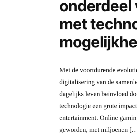
onderdeel 
met techno
mogelijkh
Met de voortdurende evoluti
digitalisering van de samen
dagelijks leven beïnvloed do
technologie een grote impact
entertainment. Online gamin
geworden, met miljoenen [