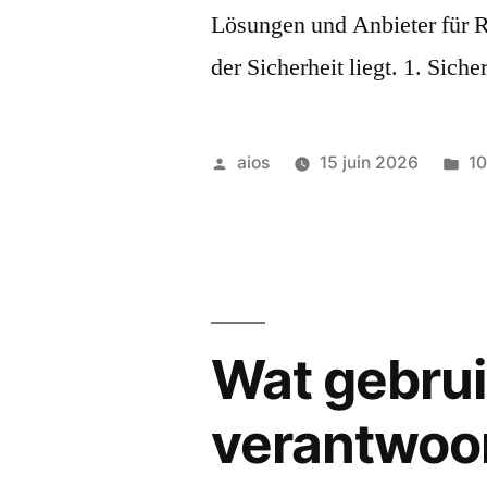
Lösungen und Anbieter für R
der Sicherheit liegt. 1. Siche
Publié
Pu
aios
15 juin 2026
10
par
da
Wat gebru
verantwoor