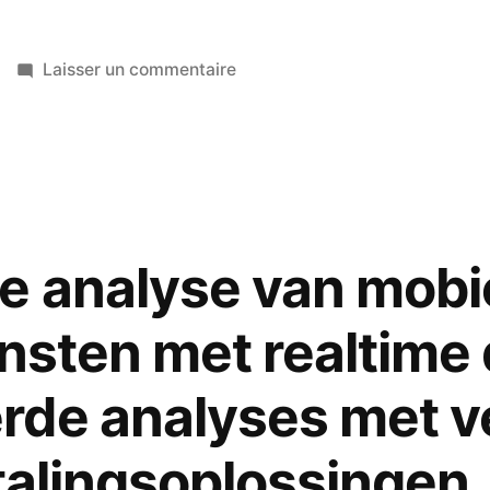
lié
sur
Laisser un commentaire
ns
Wat
gebruikers
moeten
weten
over
verantwoord
 analyse van mobie
spelen
functies
ensten met realtime
als
onderdeel
de analyses met ve
van
moderne
etalingsoplossingen
digitale