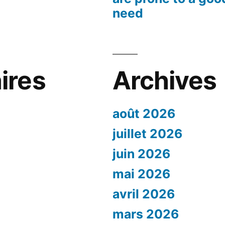
need
ires
Archives
août 2026
juillet 2026
juin 2026
mai 2026
avril 2026
mars 2026