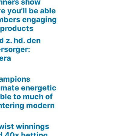
inners show
e you’ll be able
embers engaging
 products
 z. hd. den
rsorger:
era
hampions
imate energetic
ble to much of
entering modern
twist winnings
d 40x betting