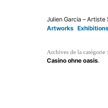
Aller
au
Julien Garcia – Artiste
contenu
Artworks
Exhibition
Archives de la catégorie 
Casino ohne oasis