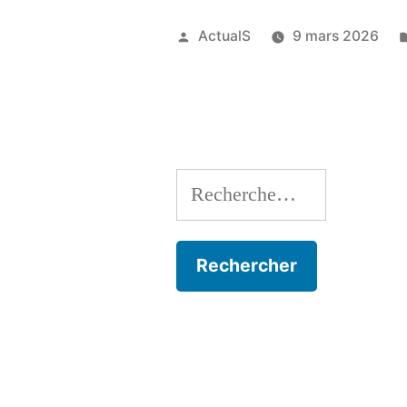
Publié
ActualS
9 mars 2026
par
Rechercher :